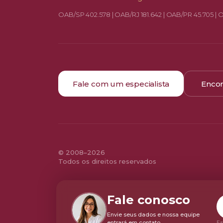
OAB/SP 402.578 | OAB/RJ 181.642 | OAB/PR 45.705 | 
Fale com um especialista
Encon
© 2008–2026
Todos os direitos reservados
Fale conosco
Envie seus dados e nossa equipe
entrará em contato.
Es