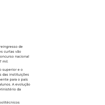
 reingresso de
s curtas vão
concurso nacional
 mil.
o superior e o
 das instituições
ente para o país
alunos. A evolução
Ministério da
politécnicos