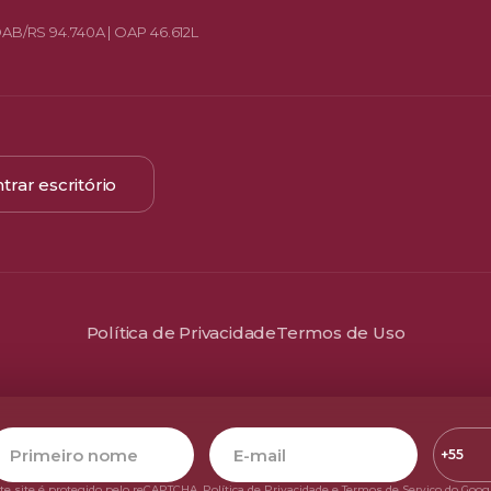
OAB/RS 94.740A | OAP 46.612L
trar escritório
Política de Privacidade
Termos de Uso
Códig
do
te site é protegido pelo reCAPTCHA.
Política de Privacidade
e
Termos de Serviço do Goog