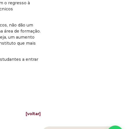
m o regresso à
écnicos
icos, não dão um
ma área de formação.
seja, um aumento
instituto que mais
studantes a entrar
[voltar]