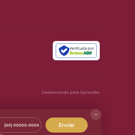
Verificada por
Desenvolvido pela Synworks
Enviar
o
le
.