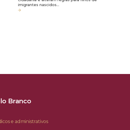
imigrantes nascidos…
elo Branco
icos e administrativos