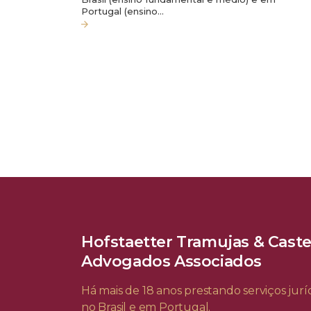
Portugal (ensino…
Hofstaetter Tramujas & Cast
Advogados Associados
Há mais de 18 anos prestando serviços juríd
no Brasil e em Portugal.