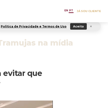
EN
PT
JÁ SOU CLIENTE
×
Política de Privacidade e Termos de Uso
Aceito
Tramujas na mídia
 evitar que
s