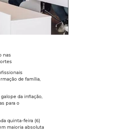
o nas
ortes
fissionais
ormação de família,
galope da inflação,
as para o
a quinta-feira (6)
tem maioria absoluta