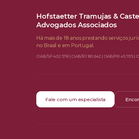
Hofstaetter Tramujas & Cast
Advogados Associados
Há mais de 18 anos prestando serviços juríd
no Brasil e em Portugal.
OAB/SP 402.578 | OAB/RJ 181.642 | OAB/PR 45.705 | 
Fale com um especialista
Encon