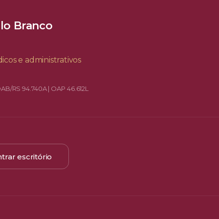
elo Branco
icos e administrativos
OAB/RS 94.740A | OAP 46.612L
trar escritório