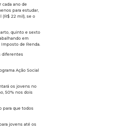
r cada ano de
menos para estudar,
 (R$ 22 mil), se o
arto, quinto e sexto
trabalhando em
m Imposto de Renda.
s diferentes
ograma Ação Social
ntará os jovens no
no, 50% nos dois
o para que todos
ara jovens até os