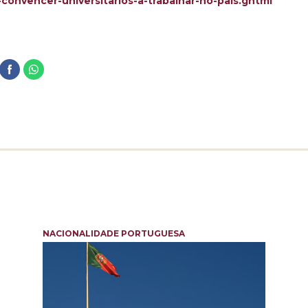
convencer-universitarios-a-trabalhar-no-pais.ghtml
NACIONALIDADE PORTUGUESA