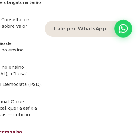
e obrigatória terão
m Conselho de
 sobre Valor
Fale por WhatsApp
ção de
s no ensino
e no ensino
L), à “Lusa”.
al Democrata (PSD),
 mal. O que
l, quer a asfixia
ís — criticou
reembolsa-