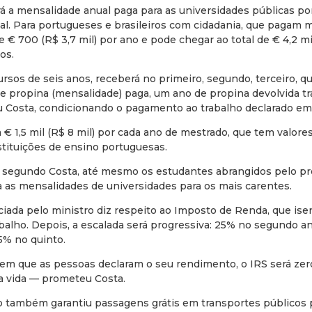
á a mensalidade anual paga para as universidades públicas po
al. Para portugueses e brasileiros com cidadania, que pagam 
e € 700 (R$ 3,7 mil) por ano e pode chegar ao total de € 4,2 mil
os.
sos de seis anos, receberá no primeiro, segundo, terceiro, qu
de propina (mensalidade) paga, um ano de propina devolvida 
u Costa, condicionando o pagamento ao trabalho declarado e
 € 1,5 mil (R$ 8 mil) por cada ano de mestrado, que tem valore
stituições de ensino portuguesas.
, segundo Costa, até mesmo os estudantes abrangidos pelo pr
a as mensalidades de universidades para os mais carentes.
iada pelo ministro diz respeito ao Imposto de Renda, que ise
balho. Depois, a escalada será progressiva: 25% no segundo a
5% no quinto.
em que as pessoas declaram o seu rendimento, o IRS será zer
ua vida — prometeu Costa.
o também garantiu passagens grátis em transportes públicos p