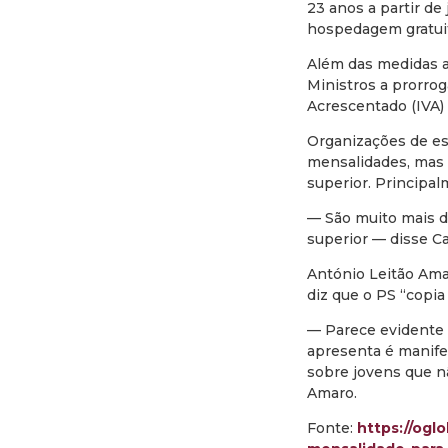
23 anos a partir de
hospedagem gratuit
Além das medidas a
Ministros a prorro
Acrescentado (IVA) 
Organizações de es
mensalidades, mas 
superior. Principal
— São muito mais d
superior — disse Ca
António Leitão Amar
diz que o PS “copia 
— Parece evidente 
apresenta é manifes
sobre jovens que n
Amaro.
Fonte:
https://ogl