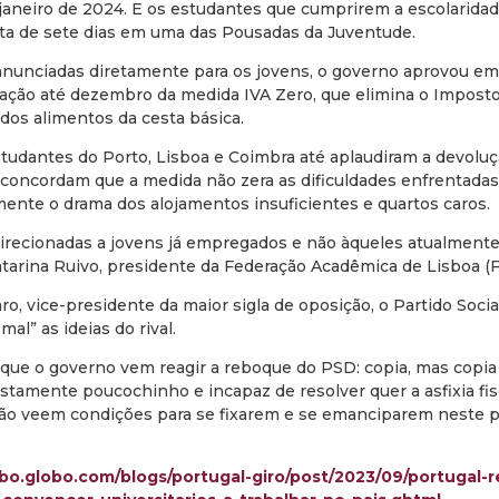
 janeiro de 2024. E os estudantes que cumprirem a escolaridad
a de sete dias em uma das Pousadas da Juventude.
nunciadas diretamente para os jovens, o governo aprovou e
gação até dezembro da medida IVA Zero, que elimina o Imposto
dos alimentos da cesta básica.
tudantes do Porto, Lisboa e Coimbra até aplaudiram a devolu
concordam que a medida não zera as dificuldades enfrentada
mente o drama dos alojamentos insuficientes e quartos caros.
irecionadas a jovens já empregados e não àqueles atualment
tarina Ruivo, presidente da Federação Acadêmica de Lisboa (FA
o, vice-presidente da maior sigla de oposição, o Partido Soci
mal” as ideias do rival.
que o governo vem reagir a reboque do PSD: copia, mas copia
tamente poucochinho e incapaz de resolver quer a asfixia fisca
ão veem condições para se fixarem e se emanciparem neste pa
obo.globo.com/blogs/portugal-giro/post/2023/09/portugal-