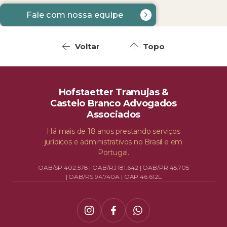
Fale com nossa equipe
Voltar
Topo
Hofstaetter Tramujas &
Castelo Branco Advogados
Associados
Há mais de 18 anos prestando serviços
jurídicos e administrativos no Brasil e em
Portugal.
OAB/SP 402.578 | OAB/RJ 181.642 | OAB/PR 45.705
| OAB/RS 94.740A | OAP 46.612L