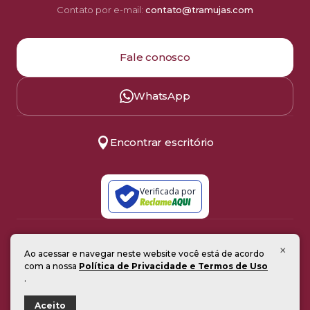
Contato por e-mail:
contato@tramujas.com
Fale conosco
WhatsApp
Encontrar escritório
Verificada por
Política de Privacidade
×
Ao acessar e navegar neste website você está de acordo
Termos de Uso
© 2008–2026
com a nossa
Política de Privacidade e Termos de Uso
Todos os direitos reservados
.
Desenvolvido pela Synworks
Aceito