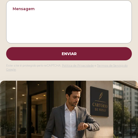
ENVIAR
Este site é protegido pelo reCAPTCHA.
Política de Privacidade
e
Termos de Serviço do
Google
.