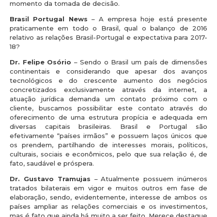
momento da tomada de decisão.
Brasil Portugal News
– A empresa hoje está presente
praticamente em todo o Brasil, qual o balanço de 2016
relativo as relações Brasil-Portugal e expectativa para 2017-
18?
Dr. Felipe Osório
– Sendo o Brasil um país de dimensões
continentais e considerando que apesar dos avanços
tecnológicos e do crescente aumento dos negócios
concretizados exclusivamente através da internet, a
atuação jurídica demanda um contato próximo com o
cliente, buscamos possibilitar este contato através do
oferecimento de uma estrutura propícia e adequada em
diversas capitais brasileiras. Brasil e Portugal são
efetivamente “países irmãos” e possuem laços únicos que
os prendem, partilhando de interesses morais, políticos,
culturais, sociais e econômicos, pelo que sua relação é, de
fato, saudável e próspera.
Dr. Gustavo Tramujas
– Atualmente possuem inúmeros
tratados bilaterais em vigor e muitos outros em fase de
elaboração, sendo, evidentemente, interesse de ambos os
países ampliar as relações comerciais e os investimentos,
mas é fato que ainda há muito a ser feito. Merece destaque