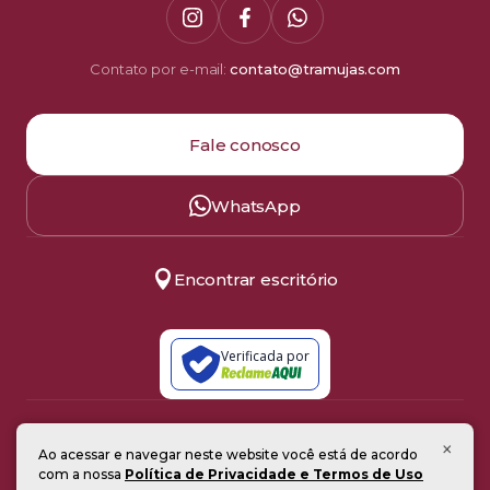
Contato por e-mail:
contato@tramujas.com
Fale conosco
WhatsApp
Encontrar escritório
Verificada por
Política de Privacidade
×
Ao acessar e navegar neste website você está de acordo
Termos de Uso
com a nossa
Política de Privacidade e Termos de Uso
© 2008–2026