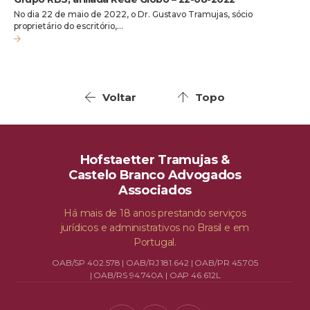
No dia 22 de maio de 2022, o Dr. Gustavo Tramujas, sócio
proprietário do escritório,…
Voltar
Topo
Hofstaetter Tramujas &
Castelo Branco Advogados
Associados
Há mais de 18 anos prestando serviços
jurídicos e administrativos no Brasil e em
Portugal.
OAB/SP 402.578 | OAB/RJ 181.642 | OAB/PR 45.705
| OAB/RS 94.740A | OAP 46.612L