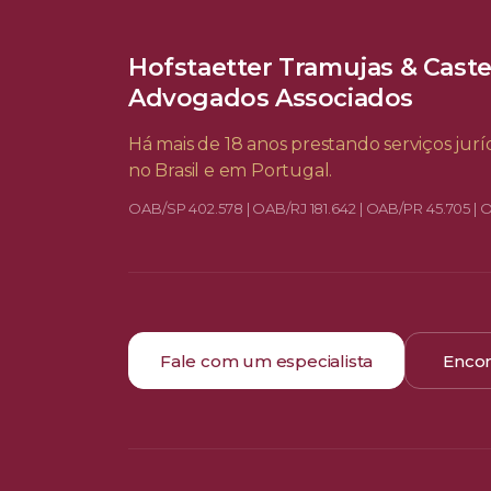
Hofstaetter Tramujas & Cast
Advogados Associados
Há mais de 18 anos prestando serviços juríd
no Brasil e em Portugal.
OAB/SP 402.578 | OAB/RJ 181.642 | OAB/PR 45.705 | 
Fale com um especialista
Encon