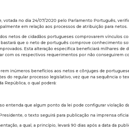
de, votada no dia 24/07/2020 pelo Parlamento Português, verif
cipalmente em relação aos processos de atribuição para netos.
e dos netos de cidadãos portugueses comprovarem vínculos co
r, bastará que o neto de português comprove conhecimento sob
mprovados. Esta alteração específica beneficiará milhares de
ar com os respectivos requerimentos por não conseguirem c
zerem inúmeros benefícios aos netos e cônjuges de portugues
s do regular processo legislativo, vez que na sequência o te
a República, o qual poderá:
so entenda que algum ponto da lei pode configurar violação da
esidente, o texto seguirá para publicação na imprensa oficial
tação, a qual, a princípio, levará 90 dias após a data da publi