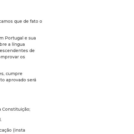
icamos que de fato o
m Portugal e sua
re a língua
 descendentes de
omprovar os
es, cumpre
xto aprovado será
 Constituição;
.
cação (insta