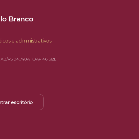
elo Branco
icos e administrativos
OAB/RS 94.740A | OAP 46.612L
trar escritório