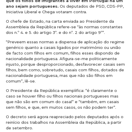
que os filhos de imigrantes a viver em Portugal há um
ano sejam portugueses.
Os deputados de PSD, CDS-PP,
Iniciativa Liberal e Chega votaram contra.
O chefe de Estado, na carta enviada ao Presidente da
Assembleia da República refere-se “às normas constantes
dos n.º 4. e 5. do artigo 3º. e do nº. 2 do artigo 9º”.
“Preveem essas normas a dispensa de aplicação do regime
genérico quanto a casais ligados por matrimónio ou união
de facto com filhos em comum, filhos esses dispondo de
nacionalidade portuguesa. Afigura-se-me politicamente
injusto, porque desproporcionado, desfavorecer casais sem
filhos, bem como, sobretudo, casais com filhos, dotados de
nacionalidade portuguesa, mas que não são filhos em
comum”, lê-se.
O Presidente da República exemplifica: “é claramente o
caso se houver filho ou filhos nacionais portugueses mas
que não são em comum do casal” e “também, em casais
sem filhos, e que, em muitos casos, os não podem ter”.
O decreto será agora reapreciado pelos deputados após o
reinício dos trabalhos na Assembleia da República, a partir
de setembro.