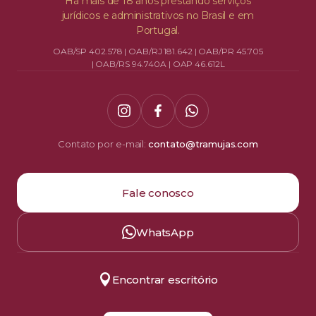
Há mais de 18 anos prestando serviços
jurídicos e administrativos no Brasil e em
Portugal.
OAB/SP 402.578 | OAB/RJ 181.642 | OAB/PR 45.705
| OAB/RS 94.740A | OAP 46.612L
Contato por e-mail:
contato@tramujas.com
Fale conosco
WhatsApp
Encontrar escritório