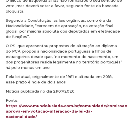
O Bloco de Esquerda ainda não formalizou o seu sentido de
voto, mas deverá votar a favor, segundo fonte da bancada
bloquista.
Segundo a Constituição, as leis orgânicas, como é a da
Nacionalidade, “carecem de aprovação, na votação final
global, por maioria absoluta dos deputados em efetividade
de funções”.
O PS, que apresentou propostas de alteração ao diploma
do PCP, propôs a nacionalidade portuguesa a filhos de
estrangeiros desde que, “no momento do nascimento, um
dos progenitores resida legalmente no território português”
há pelo menos um ano.
Pela lei atual, originalmente de 1981 e alterada em 2018,
esse prazo é hoje de dois anos.
Notícia publicada no dia 21/07/2020.
Fonte:
https://www.mundolusiada.com.br/comunidade/comissao
aprova-em-votacao-alteracao-da-lei-da-
nacionalidade/