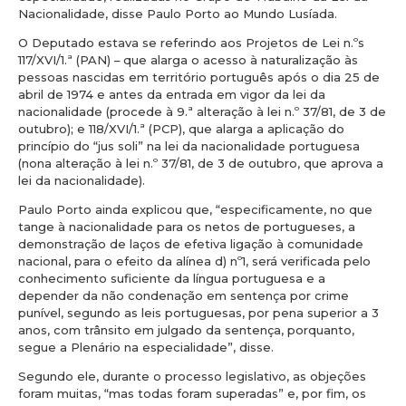
Nacionalidade, disse Paulo Porto ao Mundo Lusíada.
O Deputado estava se referindo aos Projetos de Lei n.ºs
117/XVI/1.ª (PAN) – que alarga o acesso à naturalização às
pessoas nascidas em território português após o dia 25 de
abril de 1974 e antes da entrada em vigor da lei da
nacionalidade (procede à 9.ª alteração à lei n.º 37/81, de 3 de
outubro); e 118/XVI/1.ª (PCP), que alarga a aplicação do
princípio do “jus soli” na lei da nacionalidade portuguesa
(nona alteração à lei n.º 37/81, de 3 de outubro, que aprova a
lei da nacionalidade).
Paulo Porto ainda explicou que, “especificamente, no que
tange à nacionalidade para os netos de portugueses, a
demonstração de laços de efetiva ligação à comunidade
nacional, para o efeito da alínea d) nº1, será verificada pelo
conhecimento suficiente da língua portuguesa e a
depender da não condenação em sentença por crime
punível, segundo as leis portuguesas, por pena superior a 3
anos, com trânsito em julgado da sentença, porquanto,
segue a Plenário na especialidade”, disse.
Segundo ele, durante o processo legislativo, as objeções
foram muitas, “mas todas foram superadas” e, por fim, os