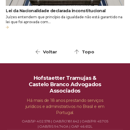
Lei da Nacionalidade declarada inconstitucional
Juízes entendem que princípio da igualdade não está garantido na
lei que foi aprovada com…
Voltar
Topo
Hofstaetter Tramujas &
Castelo Branco Advogados
Associados
Há mais de 18 anos prestando serviços
jurídicos e administrativos no Brasil e em
Portugal.
OAB/SP 402.578 | OAB/RJ 181.642 | OAB/PR 45.705
| OAB/RS 94.740A | OAP 46.612L