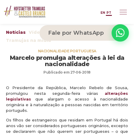
EN
PT
Notícias
Vídeos
Fale por WhatsApp
Arquivos
Publicações
Tramujas na mídia
NACIONALIDADE PORTUGUESA
Marcelo promulga alterações à lei da
nacionalidade
Publicado em 27-06-2018
O Presidente da República, Marcelo Rebelo de Sousa,
promulgou nesta segunda-feira várias
alterações
legislativas
que alargam o acesso à nacionalidade
originária e à naturalização a pessoas nascidas em território
português.
Os filhos de estrangeiros que residam em Portugal há dois
anos vão ser considerados portugueses originários, excepto
se declararem que não querem ser portugueses – o que