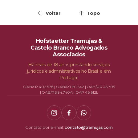
Voltar
Topo
Hofstaetter Tramujas &
Castelo Branco Advogados
Associados
Há mais de 18 anos prestando serviços
jurídicos e administrativos no Brasil e em
Portugal.
OAB/SP 402.578 | OAB/RJ 181.642 | OAB/PR 45.705
| OAB/RS 94.740A | OAP 46.612L
Contato por e-mail:
contato@tramujas.com